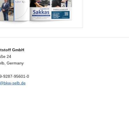
tstoff GmbH
aße 24
elb, Germany
49-9287-95601-0
o@bkw-selb.de